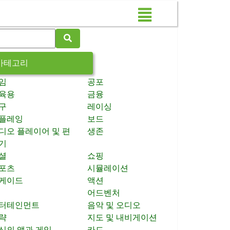
카테고리
임
공포
육용
금융
구
레이싱
플레잉
보드
디오 플레이어 및 편
생존
기
셜
쇼핑
포츠
시뮬레이션
케이드
액션
어드벤처
터테인먼트
음악 및 오디오
략
지도 및 내비게이션
신의 앱과 게임
카드