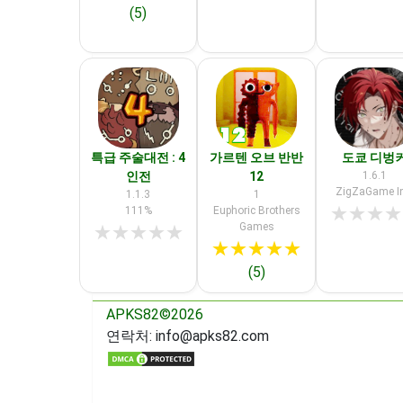
(5)
특급 주술대전 : 4
가르텐 오브 반반
도쿄 디벙
인전
12
1.6.1
ZigZaGame In
1.1.3
1
★
★
★
★
111%
Euphoric Brothers
Games
★
★
★
★
★
★
★
★
★
★
(5)
APKS82©2026
연락처:
info@apks82.com