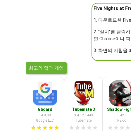
Five Nights at 
1. 다운로드한 Five 
2. "설치"를 클릭
면 Chrome이나
3. 화면의 지침을
최고의 앱과 게임
Gboard
Tubemate 3
Shadow Figh
14.9.08
3.4.12.1443
1.42.1
Google LLC
Tubemate
NEKKI
★
★
★
★
★
★
★
★
★
★
★
★
★
★