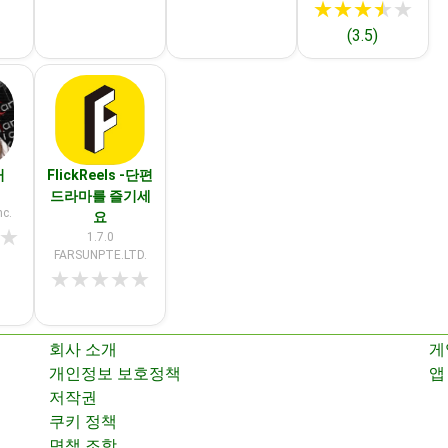
★
★
★
★
★
(3.5)
커
FlickReels -단편
드라마를 즐기세
c.
요
★
1.7.0
FARSUNPTE.LTD.
★
★
★
★
★
회사 소개
게
개인정보 보호정책
앱
저작권
쿠키 정책
면책 조항