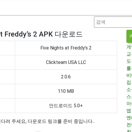
 at Freddy’s 2 APK 다운로드
게
Five Nights at Freddy’s 2
교
도
Clickteam USA LLC
롤
비
2.0.6
집
소
110 MB
스
아
안드로이드 5.0+
앱
엔
다려 주세요, 다운로드 링크를 준비 중입니다...
전
최