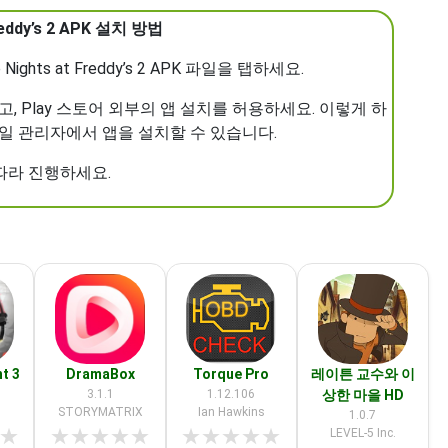
Freddy’s 2 APK 설치 방법
Nights at Freddy’s 2 APK 파일을 탭하세요.
하고, Play 스토어 외부의 앱 설치를 허용하세요. 이렇게 하
 파일 관리자에서 앱을 설치할 수 있습니다.
 따라 진행하세요.
t 3
DramaBox
Torque Pro
레이튼 교수와 이
3.1.1
1.12.106
상한 마을 HD
STORYMATRIX
Ian Hawkins
1.0.7
★
★
★
★
★
★
★
★
★
★
★
LEVEL-5 Inc.